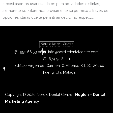
necesitásemos usar sus datos para actividades distintas,
siempre le solicitaremos previamente su permiso a través de
opciones claras que le permitirán decidir al respecto.
952 66 53 06
info@nordicdentalcentre.com
674 92 82 21
Edificio Virgen del Carmen, C. Alfonso XIII, 2C, 29640
Fuengirola, Málaga
Copyright © 2026 Nordic Dental Centre |
Noglen –
Dental
Marketing
Agency
Main