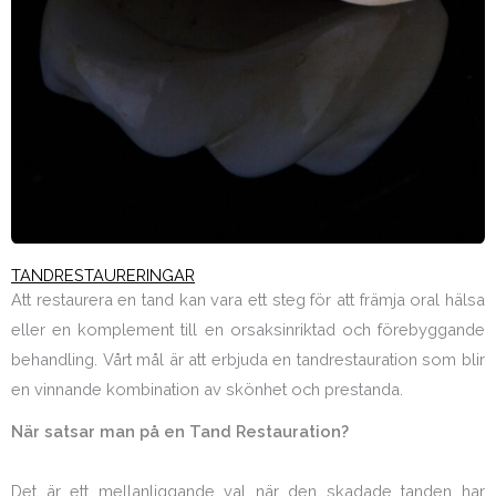
TANDRESTAURERINGAR
Att restaurera en tand kan vara ett steg för att främja oral hälsa
eller en komplement till en orsaksinriktad och förebyggande
behandling. Vårt mål är att erbjuda en tandrestauration som blir
en vinnande kombination av skönhet och prestanda.
När satsar man på en Tand Restauration?
Det är ett mellanliggande val när den skadade tanden har