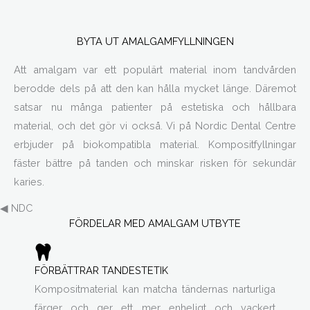
BYTA UT AMALGAMFYLLNINGEN
Att amalgam var ett populärt material inom tandvården
berodde dels på att den kan hålla mycket länge. Däremot
satsar nu många patienter på estetiska och hållbara
material, och det gör vi också. Vi på Nordic Dental Centre
erbjuder på biokompatibla material. Kompositfyllningar
fäster bättre på tanden och minskar risken för sekundär
karies.
◀ NDC
FÖRDELAR MED AMALGAM UTBYTE
FÖRBÄTTRAR TANDESTETIK
Kompositmaterial kan matcha tändernas narturliga
färger och ger ett mer enheligt och vackert