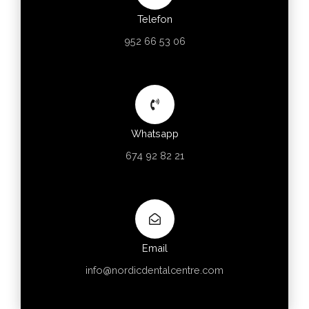
Telefon
952 66 53 06
Whatsapp
674 92 82 21
Email
info@nordicdentalcentre.com