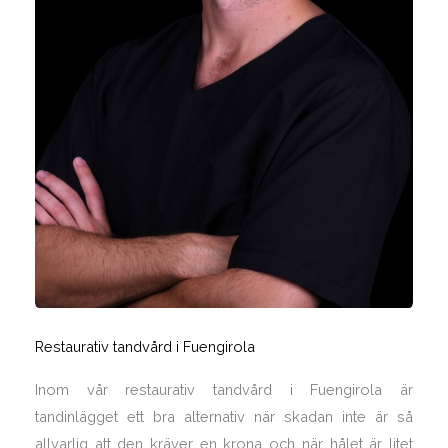
Restaurativ tandvård i Fuengirola
Inom vår restaurativ tandvård i Fuengirola är
tandinlägget ett bra alternativ när skadan inte är så
allvarlig att den kräver en krona och när hålet är litet